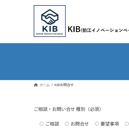
コ
ナ
ン
ビ
テ
ゲ
ン
ー
ツ
シ
へ
ョ
ス
ン
キ
に
ッ
移
プ
動
ホーム
KIBお問合せ
ご相談・お問い合せ 種別（必須）
ご相談
お問合せ
要望事項